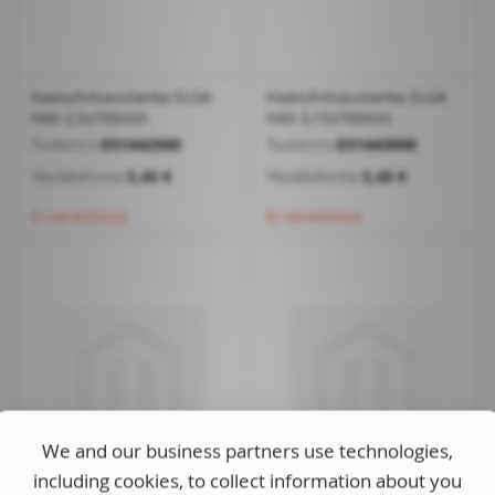
Kaasuhitsauslanka ELGA
Kaasuhitsauslanka ELGA
H44 2,5x700mm
H44 3,15x700mm
Tuotenro:
E51442500
Tuotenro:
E51443000
Yksikköhinta:
5,40 €
Yksikköhinta:
5,40 €
Ei varastossa
Ei varastossa
We and our business partners use technologies,
including cookies, to collect information about you