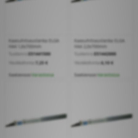
Kaasuhitsauslanka ELGA
Kaasuhitsauslanka ELGA
H44 1,6x700mm
H44 2,0x700mm
Tuotenro:
E51441500
Tuotenro:
E51442000
Yksikköhinta:
7,25 €
Yksikköhinta:
6,10 €
Saatavuus:
Varastossa
Saatavuus:
Varastossa