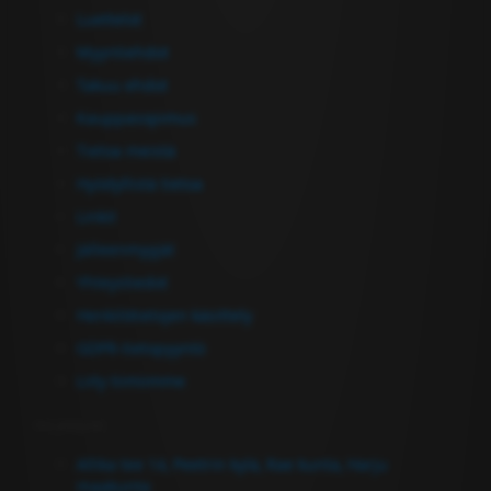
Luettelot
Myyntiehdot
Takuu ehdot
Kauppasopimus
Tietoa meistä
Hyödyllistä tietoa
Linkit
Jälleenmyyjät
Yhteystiedot
Henkilötietojen käsittely
GDPR-tietopyyntö
Liity tiimiimme
Ota yhteyttä
Allika tee 14, Peetrin kylä, Rae kunta, Harju
maakunta