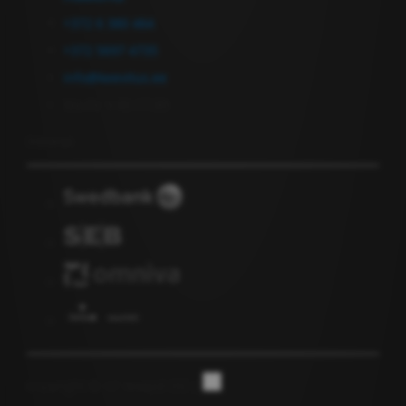
+372 6 380 464
+372 5697 4735
info@keevitus.ee
Ma-Pe 9.00-17.00
Uutiskirje
Copyright © GF Anapol OÜ |