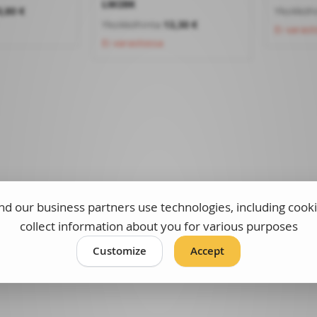
LW28K
0,80 €
Yksikköh
Yksikköhinta:
13,30 €
Ei varas
Ei varastossa
d our business partners use technologies, including cooki
collect information about you for various purposes
Customize
Accept