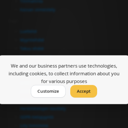
Tilinhallinta
Kassan viimeistely
Tiedot
Luettelot
Myyntiehdot
Takuu ehdot
Kauppasopimus
We and our business partners use technologies,
Tietoa meistä
including cookies, to collect information about you
Hyödyllistä tietoa
for various purposes
Linkit
Customize
Accept
Jälleenmyyjät
Yhteystiedot
Henkilötietojen käsittely
GDPR-tietopyyntö
Liity tiimiimme