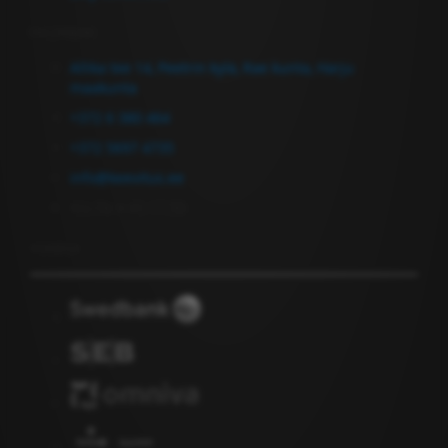
Ota yhteyttä
Allika tee 14, Peetrin kylä, Rae kunta, Harju
maakunta
+372 6 380 464
+372 5697 4735
info@keevitus.ee
Ma-Pe 9.00-17.00
Uutiskirje