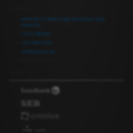
Ota yhteyttä
Allika tee 14, Peetrin kylä, Rae kunta, Harju
maakunta
+372 6 380 464
+372 5697 4735
info@keevitus.ee
Ma-Pe 9.00-17.00
Uutiskirje