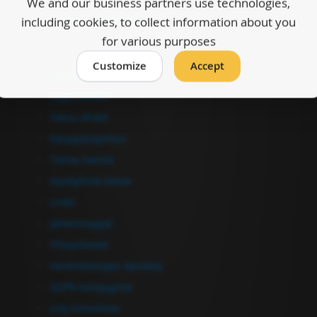
We and our business partners use technologies,
including cookies, to collect information about you
Kassan viimeistely
for various purposes
Tiedot
Customize
Accept
Luettelot
Myyntiehdot
Takuu ehdot
Kauppasopimus
Tietoa meistä
Hyödyllistä tietoa
Linkit
Jälleenmyyjät
Yhteystiedot
Henkilötietojen käsittely
GDPR-tietopyyntö
Liity tiimiimme