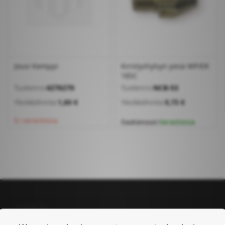
Jousi Kemppi
Kiristyshylsyn pesä WP/ER
18SC
Tuotenro:
4276270
Tuotenro:
NCB-53
Yksikköhinta:
1,80 €
Yksikköhinta:
9,75 €
Ei varastossa
Saatavuus:
Varastossa
Tilinhallinta
Tilinhallinta