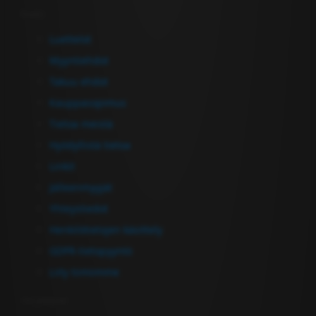
Tiedot
Luettelot
Myyntiehdot
Takuu ehdot
Kauppasopimus
Tietoa meistä
Hyödyllistä tietoa
Linkit
Jälleenmyyjät
Yhteystiedot
Henkilötietojen käsittely
GDPR-tietopyyntö
Liity tiimiimme
Ota yhteyttä