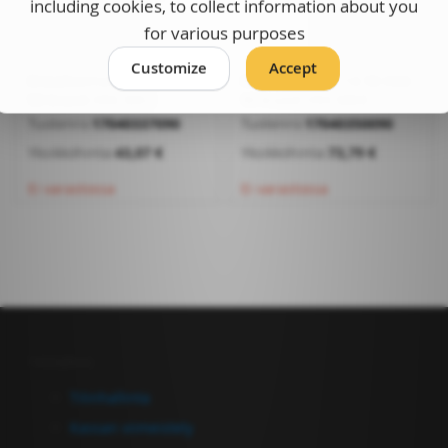
including cookies, to collect information about you
for various purposes
Customize
Accept
Kraadieemaldi 4,8-37 mm
Kraadieemaldi 14-50 mm
90 kraadi HSS MK2
90 kraadi HSS MK3
Tuotenro:
17040337090
Tuotenro:
17040350090
Yksikköhinta:
43,07 €
Yksikköhinta:
73,79 €
Ei varastossa
Ei varastossa
Tilinhallinta
Tilinhallinta
Kassan viimeistely