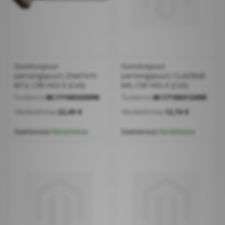
Süvistuspuur
Süvistuspuur
(versengipuur) 25x67x10
(versengipuur) 12,4x56x8
M12, C90 HSS-E (Co5)
M6, C90 HSS-E (Co5)
Tuotenro:
BC17100325090
Tuotenro:
BC17100312490
Yksikköhinta:
22,49 €
Yksikköhinta:
12,74 €
Saatavuus:
Varastossa
Saatavuus:
Varastossa