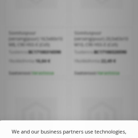
Süvistuspuur
Süvistuspuur
(versengipuur) 16,5x60x10
(versengipuur) 20,5x63x10
M8, C90 HSS-E (Co5)
M10, C90 HSS-E (Co5)
Tuotenro:
BC17100316590
Tuotenro:
BC17100320590
Yksikköhinta:
16,84 €
Yksikköhinta:
22,49 €
Saatavuus:
Varastossa
Saatavuus:
Varastossa
We and our business partners use technologies,