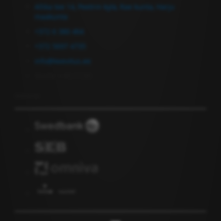
Allika tee 14, Peetrin kylä, Rae kunta, Harju
maakunta
+372 6 380 464
+372 5697 4735
info@keevitus.ee
Ma-Pe 9.00-17.00
Uutiskirje