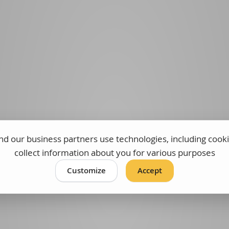
d our business partners use technologies, including cooki
collect information about you for various purposes
Customize
Accept