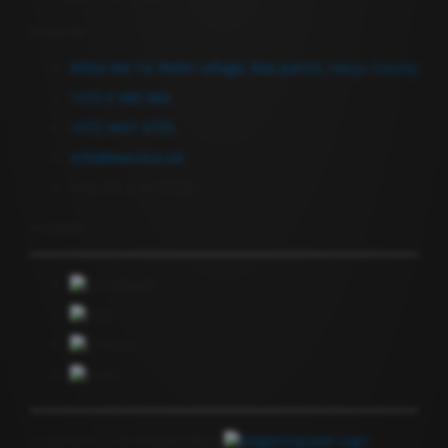
Contact Us
Allika tee 14, Peetri village, Rae parish, Harju County
+372 6 380 464
+372 5697 4735
info@keevitus.ee
Mon-Fri 9.00-17.00
Newsletter
Copyright © GF Anapol OÜ |