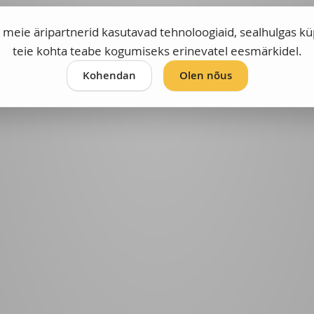
 meie äripartnerid kasutavad tehnoloogiaid, sealhulgas kü
teie kohta teabe kogumiseks erinevatel eesmärkidel.
Kohendan
Olen nõus