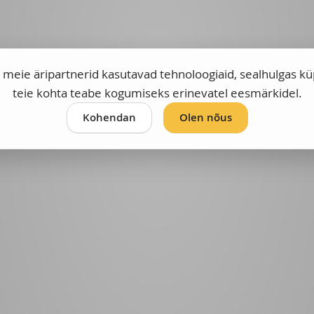
 meie äripartnerid kasutavad tehnoloogiaid, sealhulgas kü
teie kohta teabe kogumiseks erinevatel eesmärkidel.
Kohendan
Olen nõus