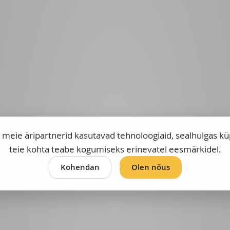
 meie äripartnerid kasutavad tehnoloogiaid, sealhulgas kü
teie kohta teabe kogumiseks erinevatel eesmärkidel.
Kohendan
Olen nõus