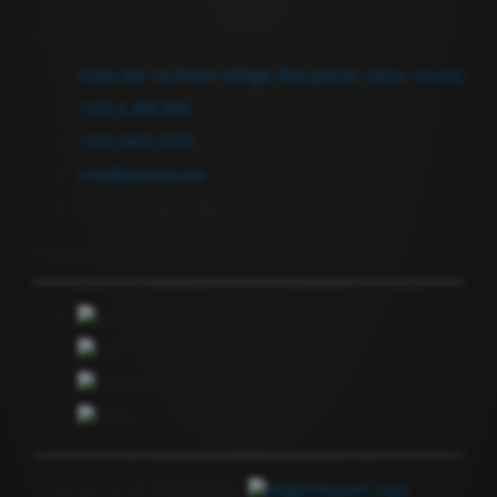
Contact Us
Allika tee 14, Peetri village, Rae parish, Harju County
+372 6 380 464
+372 5697 4735
info@keevitus.ee
Mon-Fri 9.00-17.00
Newsletter
Copyright © GF Anapol OÜ |