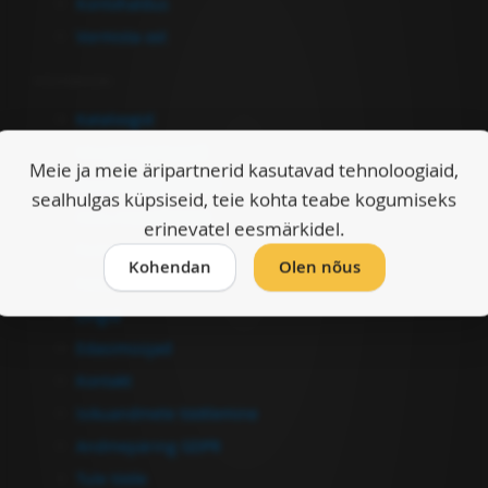
Kontohaldus
Vormista ost
Informatsioon
Kataloogid
Müügitingimused
Meie ja meie äripartnerid kasutavad tehnoloogiaid,
Garantiitingimused
sealhulgas küpsiseid, teie kohta teabe kogumiseks
Ostu-müügileping
erinevatel eesmärkidel.
Firmast
Kohendan
Olen nõus
Kasulikku
Lingid
Edasimüüjad
Kontakt
Isikuandmete töötlemine
Andmepäring GDPR
Tule tööle