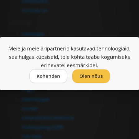
Kontohaldus
Vormista ost
Informatsioon
Kataloogid
Müügitingimused
Meie ja meie äripartnerid kasutavad tehnoloogiaid,
Garantiitingimused
sealhulgas küpsiseid, teie kohta teabe kogumiseks
Ostu-müügileping
erinevatel eesmärkidel.
Firmast
Kohendan
Olen nõus
Kasulikku
Lingid
Edasimüüjad
Kontakt
Isikuandmete töötlemine
Andmepäring GDPR
Tule tööle