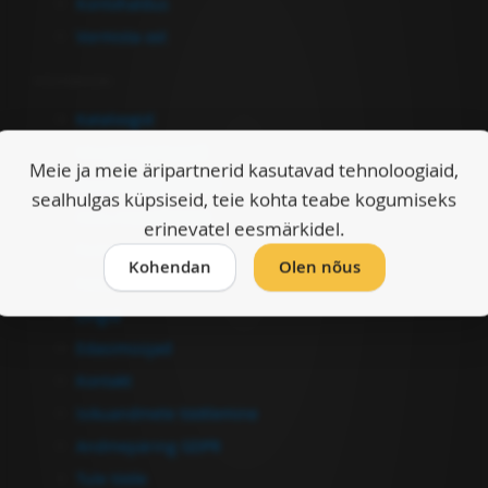
Kontohaldus
Vormista ost
Informatsioon
Kataloogid
Müügitingimused
Meie ja meie äripartnerid kasutavad tehnoloogiaid,
Garantiitingimused
sealhulgas küpsiseid, teie kohta teabe kogumiseks
Ostu-müügileping
erinevatel eesmärkidel.
Firmast
Kohendan
Olen nõus
Kasulikku
Lingid
Edasimüüjad
Kontakt
Isikuandmete töötlemine
Andmepäring GDPR
Tule tööle