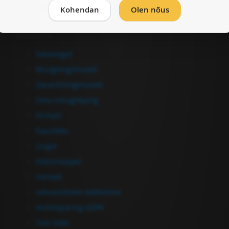
Kohendan
Olen nõus
Vormista ost
Informatsioon
Kataloogid
Müügitingimused
Garantiitingimused
Ostu-müügileping
Firmast
Kasulikku
Lingid
Edasimüüjad
Kontakt
Isikuandmete töötlemine
Andmepäring GDPR
Tule tööle