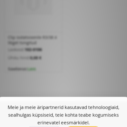
Clip isolatsioonile R3/38 4
lõiget tsingitud
Laokood:
102-0106
Ühiku hind:
0,08 €
Saadavus:
Laos
Meie ja meie äripartnerid kasutavad tehnoloogiaid,
sealhulgas küpsiseid, teie kohta teabe kogumiseks
Kontohaldus
erinevatel eesmärkidel.
Kontohaldus