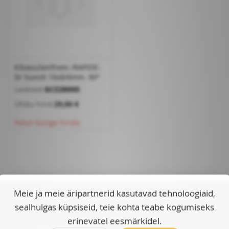
Kõvasulamfrees /RAPIDE-
D/ Süvisti 16x8/6mm. 90°
Laokood:
GCZ2800D
Ühiku hind:
29,00 €
Palun küsige hinda
Meie ja meie äripartnerid kasutavad tehnoloogiaid,
sealhulgas küpsiseid, teie kohta teabe kogumiseks
Kontohaldus
erinevatel eesmärkidel.
Kontohaldus