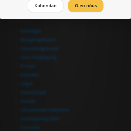
Kohendan
Olen nõus
Vormista ost
Informatsioon
Kataloogid
Müügitingimused
Garantiitingimused
Ostu-müügileping
Firmast
Kasulikku
Lingid
Edasimüüjad
Kontakt
Isikuandmete töötlemine
Andmepäring GDPR
Tule tööle