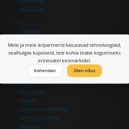
Kontohaldus
Vormista ost
Informatsioon
Kataloogid
Müügitingimused
Meie ja meie äripartnerid kasutavad tehnoloogiaid,
Garantiitingimused
sealhulgas küpsiseid, teie kohta teabe kogumiseks
Ostu-müügileping
erinevatel eesmärkidel.
Firmast
Kohendan
Olen nõus
Kasulikku
Lingid
Edasimüüjad
Kontakt
Isikuandmete töötlemine
Andmepäring GDPR
Tule tööle