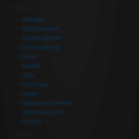
Informatsioon
Kataloogid
Müügitingimused
Garantiitingimused
Ostu-müügileping
Firmast
Kasulikku
Lingid
Edasimüüjad
Kontakt
Isikuandmete töötlemine
Andmepäring GDPR
Tule tööle
Võta Ühendust