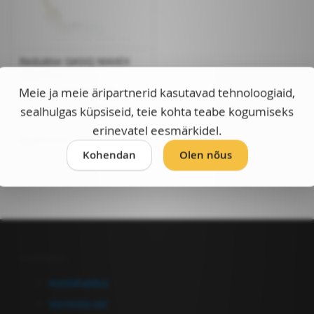
Reduktor GASIQ MAXEX
CO2/ÕLU
Meie ja meie äripartnerid kasutavad tehnoloogiaid,
Laokood:
E42190000
sealhulgas küpsiseid, teie kohta teabe kogumiseks
Ühiku hind:
93,00 €
erinevatel eesmärkidel.
Saadavus:
Laos
Kohendan
Olen nõus
Kontohaldus
Kontohaldus
Vormista ost