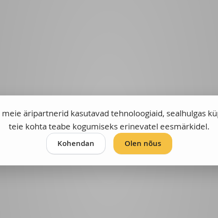
 meie äripartnerid kasutavad tehnoloogiaid, sealhulgas kü
teie kohta teabe kogumiseks erinevatel eesmärkidel.
Kohendan
Olen nõus