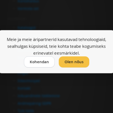
Kontohaldus
Vormista ost
Informatsioon
Kataloogid
Müügitingimused
Meie ja meie äripartnerid kasutavad tehnoloogiaid,
Garantiitingimused
sealhulgas küpsiseid, teie kohta teabe kogumiseks
Ostu-müügileping
erinevatel eesmärkidel.
Firmast
Kohendan
Olen nõus
Kasulikku
Lingid
Edasimüüjad
Kontakt
Isikuandmete töötlemine
Andmepäring GDPR
Tule tööle