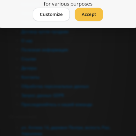
for various purposes
Каталоги
Условия продажи
Customize
Accept
Гарантийные условия
Договор купли-продажи
О нас
Полезная информация
Ссылки
Дилеры
Контакты
Обработка персональных данных
Запрос данных GDPR
Присоединяйтесь к нашей команде
Связаться с нами
ул. Аллика 14, деревня Пеэтри, волость Рае,
Харьюмаа