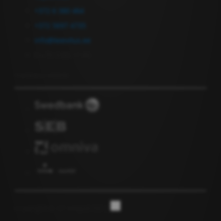
+372 6 380 464
+372 5697 4735
info@keevitus.ee
Пн-Пт 9.00-17.00
Подписка на новости
Copyright © GF Anapol OÜ |