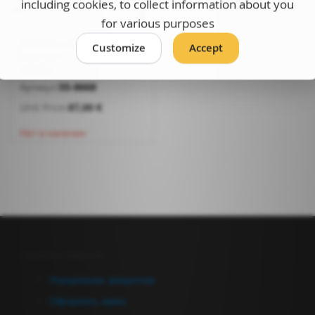
including cookies, to collect information about you
for various purposes
Kaitsekardina raam
Customize
Accept
1,8x1,8m/ 1,8x2,4m,
Weldas
Артикул:
55-8668
Unit Price:
87,00 €
Нет в наличии
Управление аккаунтом
Управление аккаунтом
Оформить заказ