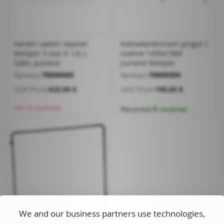
Kardin raamil ratastel
Kaitsekardin/sein pingul 1
Kemper 3 osa; K 1,9, L
osaline 1450x1900
3,8m; punane
punane Kemper
Артикул:
70600665
Артикул:
70600304
Unit Price:
620,00 €
Unit Price:
190,00 €
Нет в наличии
Наличие:
В наличии
We and our business partners use technologies,