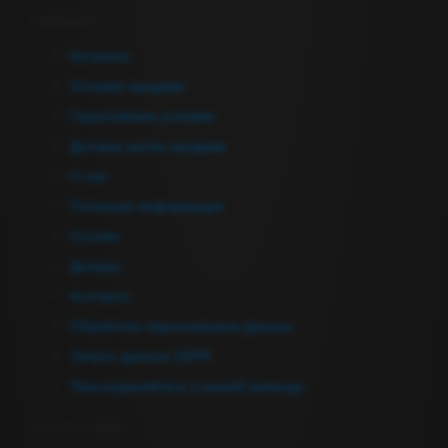
Информация
Каталоги
Условия продажи
Гарантийные условия
Договор купли-продажи
О нас
Полезная информация
Ссылки
Дилеры
Контакты
Обработка персональных данных
Запрос данных GDPR
Присоединяйтесь к нашей команде
Связаться с нами