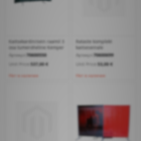
Kaitsekardin/sein raamil 3
Rataste komplekt
osa tumeroheline Kemper
kaitseseinale
Артикул:
70600550
Артикул:
70600699
Unit Price:
537,00 €
Unit Price:
53,00 €
Нет в наличии
Нет в наличии