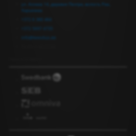
ул. Аллика 14, деревня Пеэтри, волость Рае,
Харьюмаа
+372 6 380 464
+372 5697 4735
info@keevitus.ee
Пн-Пт 9.00-17.00
Подписка на новости