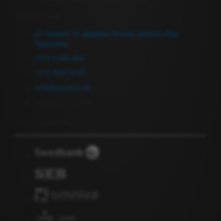
Связаться с нами
ул. Аллика 14, деревня Пеэтри, волость Рае,
Харьюмаа
+372 6 380 464
+372 5697 4735
info@keevitus.ee
Пн-Пт 9.00-17.00
Подписка на новости