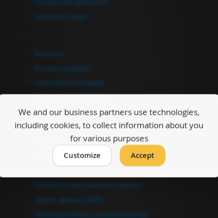
Управление аккаунтом
Оформить заказ
Информация
Каталоги
Условия продажи
Гарантийные условия
Договор купли-продажи
We and our business partners use technologies,
О нас
including cookies, to collect information about you
Полезная информация
for various purposes
Ссылки
Customize
Accept
Дилеры
Контакты
Обработка персональных данных
Запрос данных GDPR
Присоединяйтесь к нашей команде