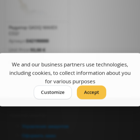
Редуктор GASIQ MAXEX
CO2/
Артикул:
E42190000
Unit Price:
93,00 €
Наличие:
В наличии
We and our business partners use technologies,
including cookies, to collect information about you
for various purposes
Customize
Accept
Управление аккаунтом
Управление аккаунтом
Оформить заказ