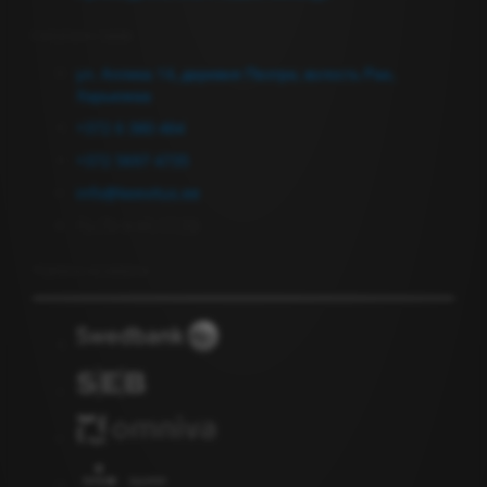
Связаться с нами
ул. Аллика 14, деревня Пеэтри, волость Рае,
Харьюмаа
+372 6 380 464
+372 5697 4735
info@keevitus.ee
Пн-Пт 9.00-17.00
Подписка на новости