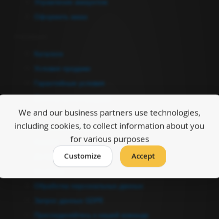
Управление аккаунтом
Оформить заказ
Информация
Каталоги
Условия продажи
Гарантийные условия
Договор купли-продажи
We and our business partners use technologies,
О нас
including cookies, to collect information about you
Полезная информация
for various purposes
Ссылки
Customize
Accept
Дилеры
Контакты
Обработка персональных данных
Запрос данных GDPR
Присоединяйтесь к нашей команде