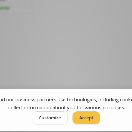
личии
d our business partners use technologies, including cooki
collect information about you for various purposes
Customize
Accept