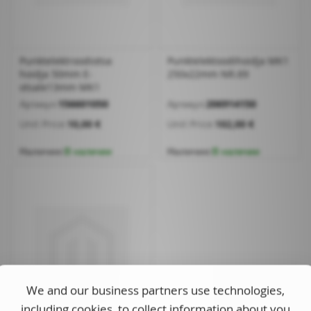
Punktelektroodiotsa
Punktelektoodihoidja MK1
hoidja 50mm E-
250x22mm NR.69
otsale13mm MK1
Артикул:
156601050
Артикул:
206914150
Unit Price:
10,00 €
Unit Price:
102,00 €
Наличие:
В наличии
Наличие:
В наличии
We and our business partners use technologies,
including cookies, to collect information about you