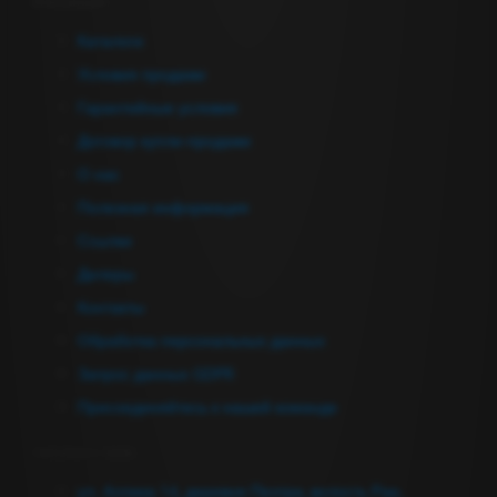
Информация
Каталоги
Условия продажи
Гарантийные условия
Договор купли-продажи
О нас
Полезная информация
Ссылки
Дилеры
Контакты
Обработка персональных данных
Запрос данных GDPR
Присоединяйтесь к нашей команде
Связаться с нами
ул. Аллика 14, деревня Пеэтри, волость Рае,