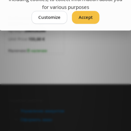
for various purposes
Customize
Accept
Punktelektoodihoidja MK2
200x25mm NR.69
Артикул:
206926200
Unit Price:
155,00 €
Наличие:
В наличии
Управление аккаунтом
Управление аккаунтом
Оформить заказ