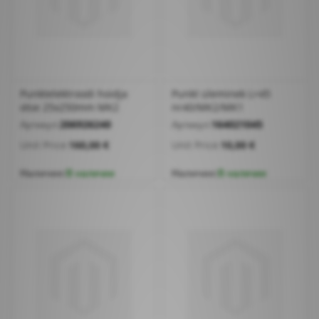
Punktelektroodi hoidja
Punkt üleminek L=45
otse 25x250mm MK2
nr40/MK2/MK1
Артикул:
206926240
Артикул:
164021045
Unit Price:
160,00 €
Unit Price:
10,00 €
Наличие:
В наличии
Наличие:
В наличии