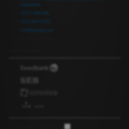
Харьюмаа
+372 6 380 464
+372 5697 4735
info@keevitus.ee
Пн-Пт 9.00-17.00
Подписка на новости
Copyright © GF Anapol OÜ |