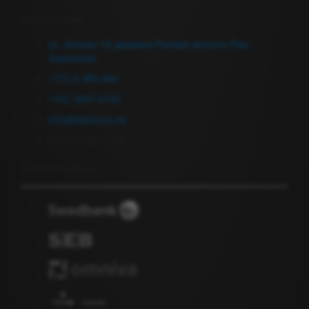
Связаться с нами
ул. Аллика 14, деревня Пеэтри, волость Рае,
Харьюмаа
+372 6 380 464
+372 5697 4735
info@keevitus.ee
Пн-Пт 9.00-17.00
Подписка на новости