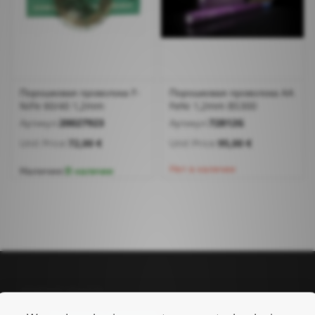
Порошковая проволока F-
Порошковая проволока AA
NiFe 60/40 1,2mm
FeNi 1,2mm BS300
Артикул:
20027923
Артикул:
72812G
Unit Price:
72,00 €
Unit Price:
95,00 €
Нет в наличии
Наличие:
В наличии
Управление аккаунтом
Управление аккаунтом