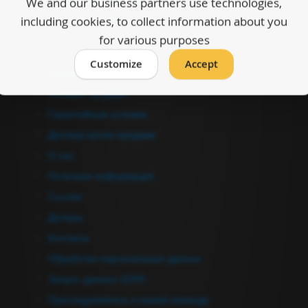
We and our business partners use technologies,
including cookies, to collect information about you
Оформить заказ
for various purposes
Информация
Customize
Accept
Каталоги
Условия продажи
Гарантийные условия
Договор купли-продажи
О нас
Полезная информация
Ссылки
Дилеры
Контакты
Обработка персональных данных
Запрос данных GDPR
Присоединяйтесь к нашей команде