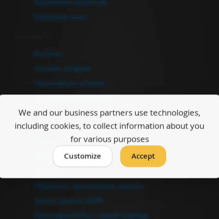
Управление аккаунтом
Оформить заказ
Информация
Каталоги
Условия продажи
Гарантийные условия
Договор купли-продажи
We and our business partners use technologies,
О нас
including cookies, to collect information about you
Полезная информация
for various purposes
Ссылки
Customize
Accept
Дилеры
Контакты
Обработка персональных данных
Запрос данных GDPR
Присоединяйтесь к нашей команде