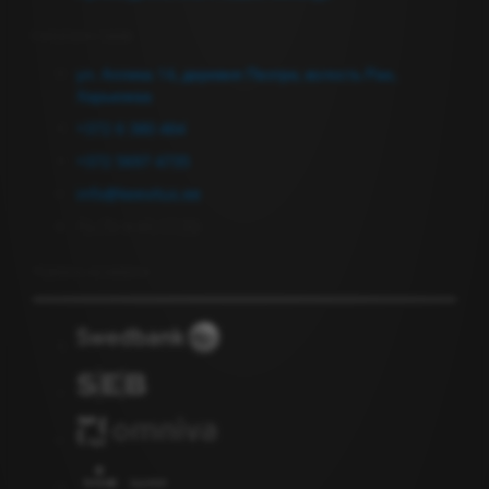
Связаться с нами
ул. Аллика 14, деревня Пеэтри, волость Рае,
Харьюмаа
+372 6 380 464
+372 5697 4735
info@keevitus.ee
Пн-Пт 9.00-17.00
Подписка на новости