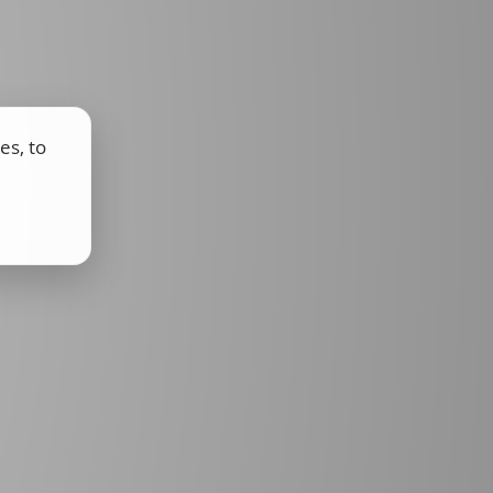
es, to