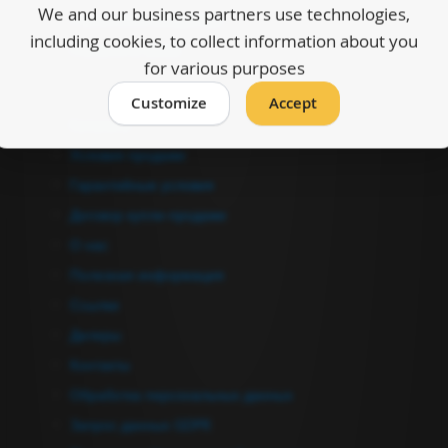
We and our business partners use technologies,
Управление аккаунтом
including cookies, to collect information about you
Оформить заказ
for various purposes
Информация
Customize
Accept
Каталоги
Условия продажи
Гарантийные условия
Договор купли-продажи
О нас
Полезная информация
Ссылки
Дилеры
Контакты
Обработка персональных данных
Запрос данных GDPR