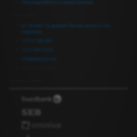
Присоединяйтесь к нашей команде
Связаться с нами
ул. Аллика 14, деревня Пеэтри, волость Рае,
Харьюмаа
+372 6 380 464
+372 5697 4735
info@keevitus.ee
Пн-Пт 9.00-17.00
Подписка на новости