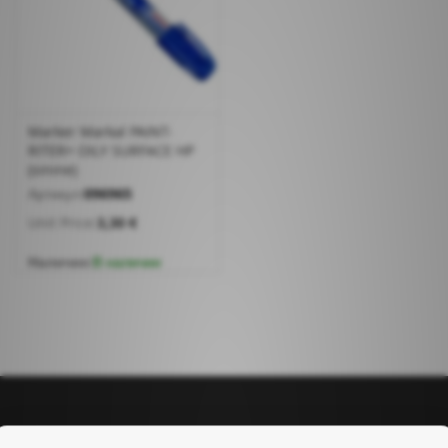
Marker Markal PAINT-
RITER+ OILY SURFACE HP
(sinine)
Артикул:
096965
Unit Price:
3,30 €
Наличие:
В наличии
Управление аккаунтом