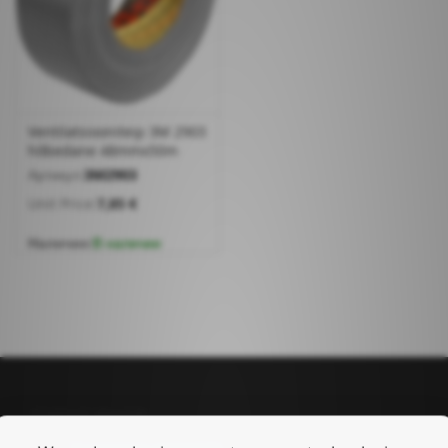
Ventilatsiooniteip 3M 2903
hõbedane 48mmx50m
Артикул:
3M2903
Unit Price:
7,85 €
Наличие:
В наличии
Управление аккаунтом
Управление аккаунтом