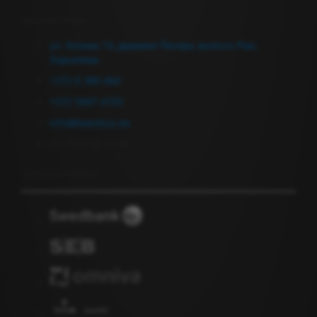
Связаться с нами
ул. Аллика 14, деревня Пеэтри, волость Рае,
Харьюмаа
+372 6 380 464
+372 5697 4735
info@keevitus.ee
Пн-Пт 9.00-17.00
Подписка на новости