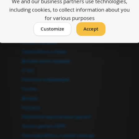
We and our business partners use technologies,
including cookies, to collect information about you
Оформить заказ
for various purposes
Информация
Customize
Accept
Каталоги
Условия продажи
Гарантийные условия
Договор купли-продажи
О нас
Полезная информация
Ссылки
Дилеры
Контакты
Обработка персональных данных
Запрос данных GDPR
Присоединяйтесь к нашей команде